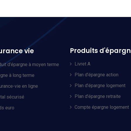
Produits d'éparg
urance vie
Livret A
uit d’épargne à moyen terme
Plan d’épargne action
gne à long terme
Plan d’épargne logement
rance-vie en ligne
Plan d’épargne retraite
tal sécurisé
Compte épargne logement
ds euro