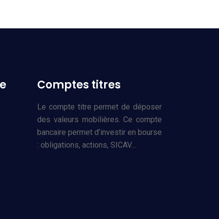
ne
Comptes titres
Le compte titre permet de déposer
des valeurs mobilières. Ce compte
bancaire permet d’investir en bourse
: obligations, actions, SICAV…