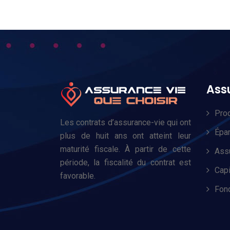
Ass
Prod
Les contrats d’assurance-vie qui ont
Épar
plus de huit ans ont atteint leur
maturité fiscale. À partir de cette
Assu
période, la fiscalité du contrat est
Capi
favorable.
Fon